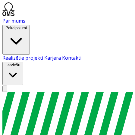
Par mums
Pakalpojumi
Realizētie projekti
Karjera
Kontakti
Latviešu