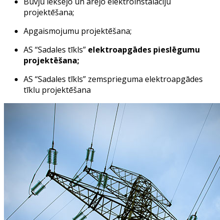
Būvju iekšējo un ārējo elektroinstalāciju
projektēšana;
Apgaismojumu projektēšana;
AS “Sadales tīkls”
elektroapgādes pieslēgumu
projektēšana;
AS “Sadales tīkls” zemsprieguma elektroapgādes
tīklu projektēšana