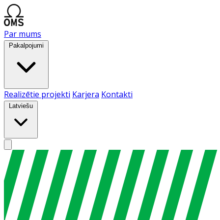
Par mums
Pakalpojumi
Realizētie projekti
Karjera
Kontakti
Latviešu