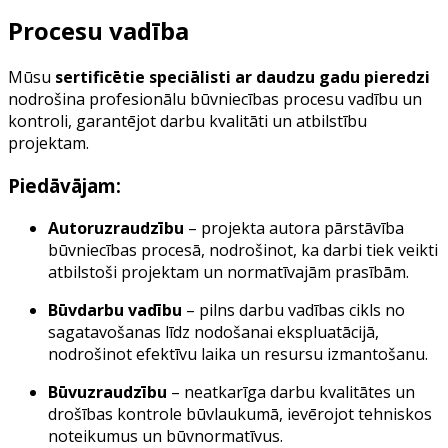
Procesu vadība
Mūsu
sertificētie speciālisti ar daudzu gadu pieredzi
nodrošina profesionālu būvniecības procesu vadību un
kontroli, garantējot darbu kvalitāti un atbilstību
projektam.
Piedāvājam:
Autoruzraudzību
– projekta autora pārstāvība
būvniecības procesā, nodrošinot, ka darbi tiek veikti
atbilstoši projektam un normatīvajām prasībām.
Būvdarbu vadību
– pilns darbu vadības cikls no
sagatavošanas līdz nodošanai ekspluatācijā,
nodrošinot efektīvu laika un resursu izmantošanu.
Būvuzraudzību
– neatkarīga darbu kvalitātes un
drošības kontrole būvlaukumā, ievērojot tehniskos
noteikumus un būvnormatīvus.