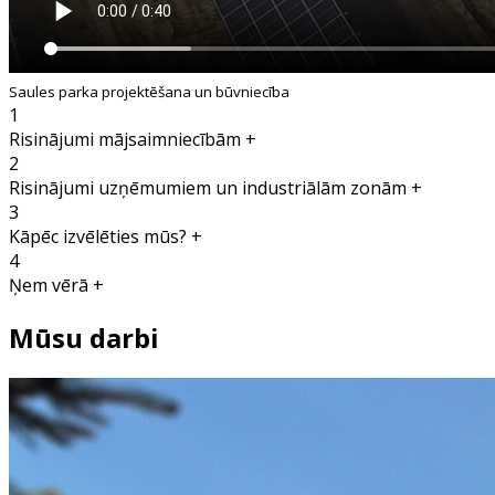
Saules parka projektēšana un būvniecība
1
Risinājumi mājsaimniecībām
+
2
Risinājumi uzņēmumiem un industriālām zonām
+
3
Kāpēc izvēlēties mūs?
+
4
Ņem vērā
+
Mūsu darbi