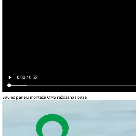
Saules paneļu montāža OMS ražošanas bāzē