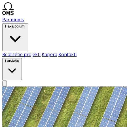
Par mums
Pakalpojumi
Realizētie projekti
Karjera
Kontakti
Latviešu