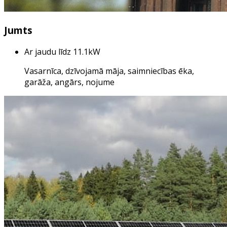
Jumts
Ar jaudu līdz 11.1kW
Vasarnīca, dzīvojamā māja, saimniecības ēka,
garāža, angārs, nojume